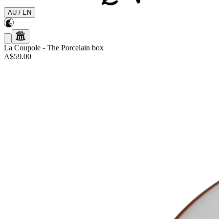
AU
/
EN
La Coupole
-
The Porcelain box
A$59.00