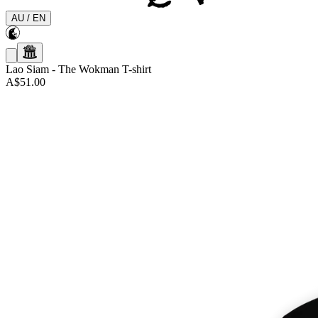
AU
/
EN
Lao Siam
-
The Wokman T-shirt
A$51.00