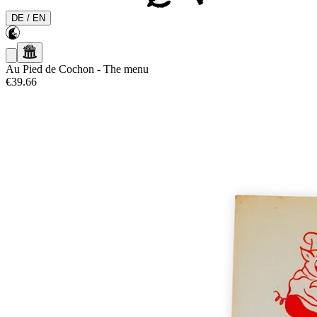
DE
/
EN
Au Pied de Cochon
-
The menu
€39.66