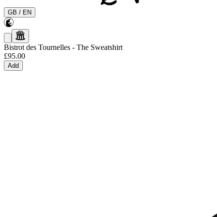
GB
/
EN
Bistrot des Tournelles
-
The Sweatshirt
£95.00
Add