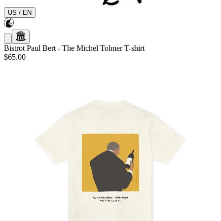
US
/
EN
Bistrot Paul Bert
-
The Michel Tolmer T-shirt
$65.00