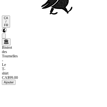
CA
/
FR
Bistrot
des
Tournelles
-
Le
T-
shirt
CA$99.00
Ajouter