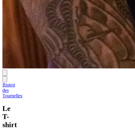
Bistrot
des
Tournelles
Le
T-
shirt