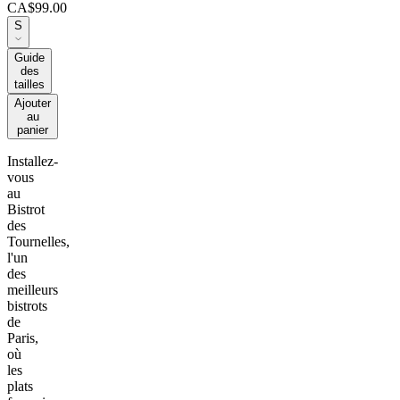
CA$99.00
S
Guide
des
tailles
Ajouter
au
panier
Installez-
vous
au
Bistrot
des
Tournelles,
l'un
des
meilleurs
bistrots
de
Paris,
où
les
plats