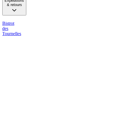
Expéditions
& retours
Bistrot
des
Tournelles