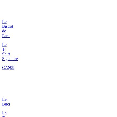
Le
Bistrot
de
Paris
Le
T-
Shirt
Signature
CA$99
Le
Buci
Le