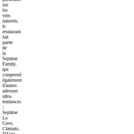
sur
les
vins
naturels,
le
restaurant
fait
partie
de
la
Septime
Family,
qui
comprend
également
d'autres
adresses
ultra-
tendances
:
Septime
La
Cave,
Clamato,
D'Une