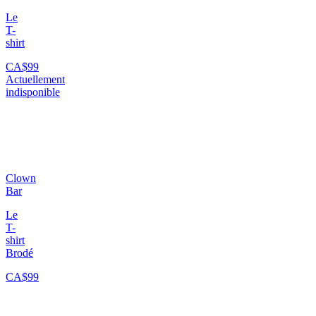
Le
T-
shirt
CA$99
Actuellement
indisponible
Clown
Bar
Le
T-
shirt
Brodé
CA$99