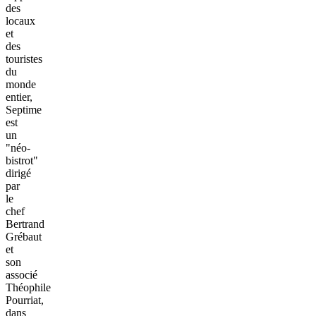
des
locaux
et
des
touristes
du
monde
entier,
Septime
est
un
"néo-
bistrot"
dirigé
par
le
chef
Bertrand
Grébaut
et
son
associé
Théophile
Pourriat,
dans