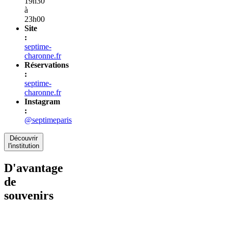
19h30
à
23h00
Site
:
septime-
charonne.fr
Réservations
:
septime-
charonne.fr
Instagram
:
@septimeparis
Découvrir
l'institution
D'avantage
de
souvenirs