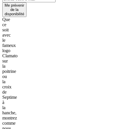
Me prévenir
de la
disponibilité
Que
ce
soit
avec
le
fameux
logo
Clamato
sur
la
poitrine
ou
la
croix
de
Septime
à
la
hanche,
montrez
comme
nous