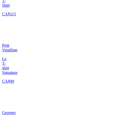
T-
Shirt
CA$115
Petit
Vendôme
Le
T-
shirt
Signature
CA$99
Georges