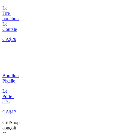
Le
Tire-
bouchon
Le
Coutale
CA$29
Bouillon
Pigalle
Le
Porte-
clés
CA$17
GiftShop
conçoit