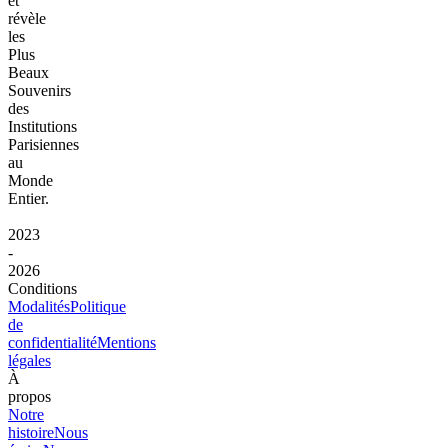
et
révèle
les
Plus
Beaux
Souvenirs
des
Institutions
Parisiennes
au
Monde
Entier.
2023
-
2026
Conditions
Modalités
Politique
de
confidentialité
Mentions
légales
À
propos
Notre
histoire
Nous