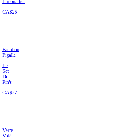
Limonadier
CA$25
Bouillon
Pigalle
Le
Set
De
Pin's
CA$27
Verre
Volé