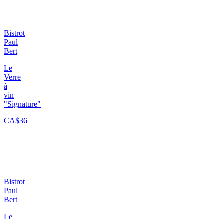
Bistrot
Paul
Bert
Le
Verre
à
vin
"Signature"
CA$36
Bistrot
Paul
Bert
Le