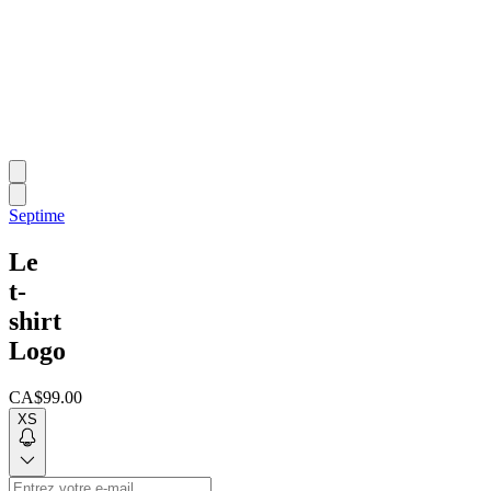
Septime
Le
t-
shirt
Logo
CA$99.00
XS