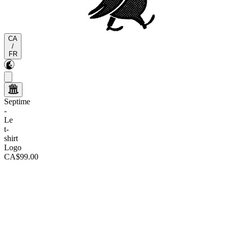
CA
/
FR
Septime
-
Le
t-
shirt
Logo
CA$99.00