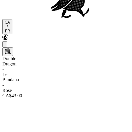
CA
/
FR
Double
Dragon
-
Le
Bandana
-
Rose
CA$43.00