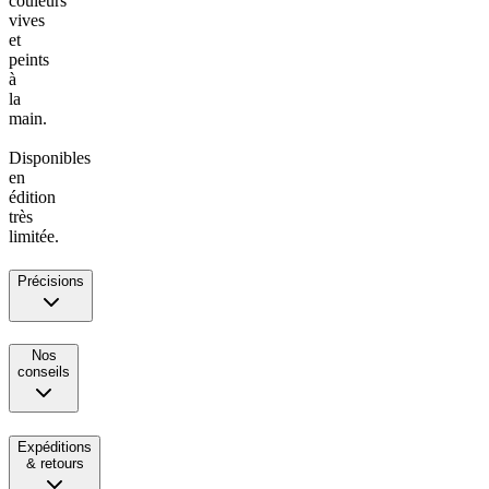
couleurs
vives
et
peints
à
la
main.
Disponibles
en
édition
très
limitée.
Précisions
Nos
conseils
Expéditions
& retours