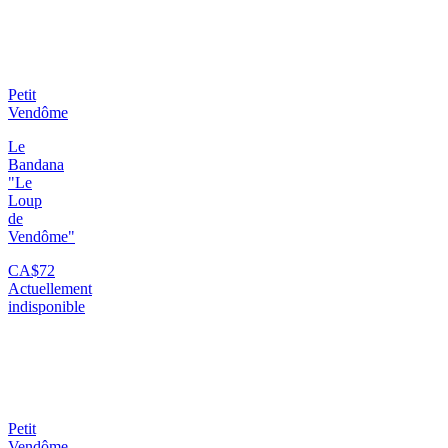
Petit
Vendôme
Le
Bandana
"Le
Loup
de
Vendôme"
CA$72
Actuellement
indisponible
Petit
Vendôme