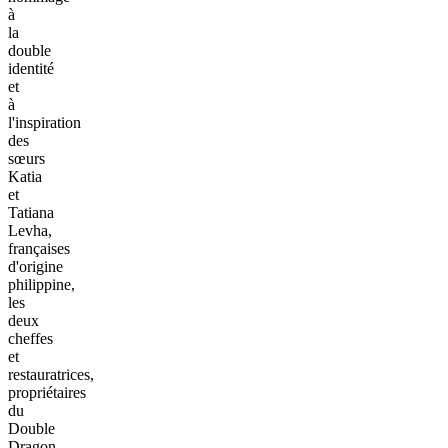
à
la
double
identité
et
à
l'inspiration
des
sœurs
Katia
et
Tatiana
Levha,
françaises
d'origine
philippine,
les
deux
cheffes
et
restauratrices,
propriétaires
du
Double
Dragon