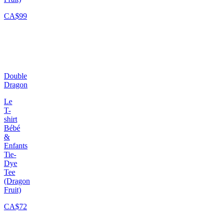
CA$99
Double
Dragon
Le
T-
shirt
Bébé
&
Enfants
Tie-
Dye
Tee
(Dragon
Fruit)
CA$72