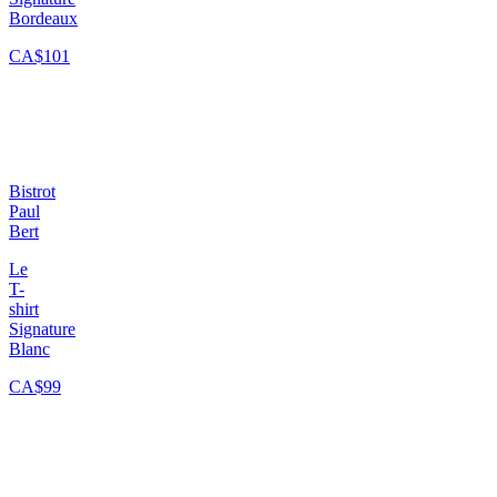
Bordeaux
CA$101
Bistrot
Paul
Bert
Le
T-
shirt
Signature
Blanc
CA$99