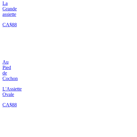
La
Grande
assiette
CA$88
Au
Pied
de
Cochon
L'Assiette
Ovale
CA$88