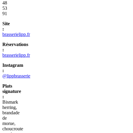
48
53
91
Site
:
brasserielipp.fr
Réservations
:
brasserielipp.fr
Instagram
:
@lippbrasserie
Plats
signature
:
Bismark
herring,
brandade
de
morue,
choucroute