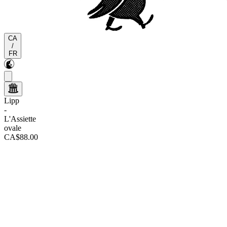
CA
/
FR
Lipp
-
L'Assiette
ovale
CA$88.00