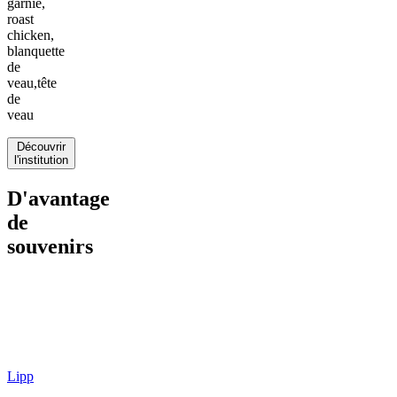
garnie,
roast
chicken,
blanquette
de
veau,tête
de
veau
Découvrir
l'institution
D'avantage
de
souvenirs
Lipp