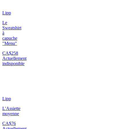
Lipp
Le
Sweatshirt
à
capuche
"Menu"
CA$258
Actuellement
indisponible
Lipp
L'Assiette
moyenne
CA$76
Actuellement