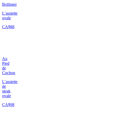
Bofinger
L’assiette
ovale
CA$88
Au
Pied
de
Cochon
L’assiette
de
steak
ovale
CA$98