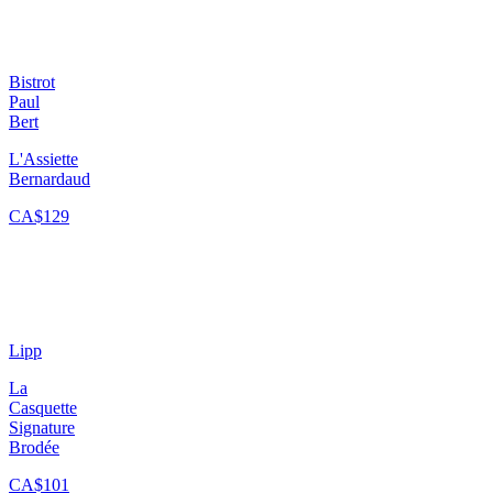
Bistrot
Paul
Bert
L'Assiette
Bernardaud
CA$129
Lipp
La
Casquette
Signature
Brodée
CA$101