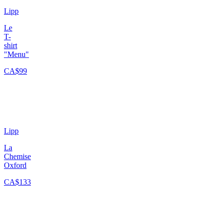
Lipp
Le
T-
shirt
"Menu"
CA$99
Lipp
La
Chemise
Oxford
CA$133