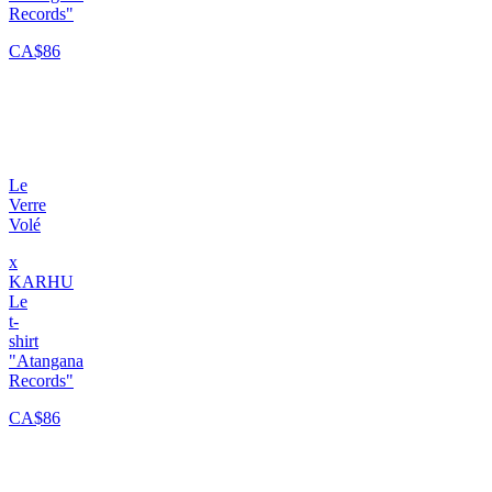
Records"
CA$86
Le
Verre
Volé
x
KARHU
Le
t-
shirt
"Atangana
Records"
CA$86