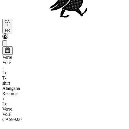
CA
/
FR
Verre
Volé
-
Le
T-
shirt
Atangana
Records
x
Le
Verre
Volé
CA$99.00