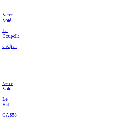
Verre
Volé
La
Coupelle
CA$58
Verre
Volé
Le
Bol
CA$58