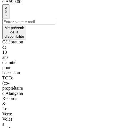
CA$99.00
S
Me prévenir
de la
disponibilité
Célébration
de
13
ans
d'amitié
pour
l'occasion
TOTo
(co-
propriétaire
d'Atangana
Records
&
Le
Verre
Volé)
a