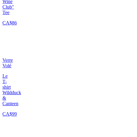
Wine
Club"
Tee
CA$86
Verre
Volé
Le
T-
shirt
Wildduck
&
Canteen
CA$99