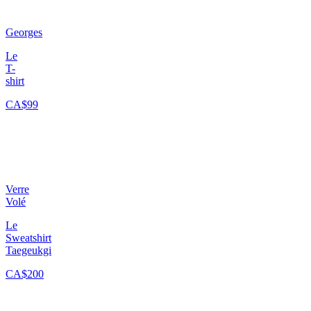
Georges
Le
T-
shirt
CA$99
Verre
Volé
Le
Sweatshirt
Taegeukgi
CA$200