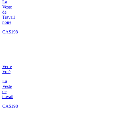
La
Veste
de
Travail
noire
CA$198
Verre
Volé
La
Veste
de
travail
CA$198