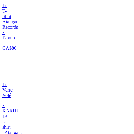
Le
T-
Shirt
Atangana
Records
x
Edwin
CA$86
Le
Verre
Volé
x
KARHU
Le
t-
shirt
"Atangana