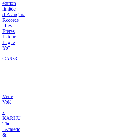
édition
limitée
d’Atangana
Records
"Les
Frères
Latour,
Lague
Yo"
CA$33
Verre
Volé
x
KARHU
The
"Athletic
&