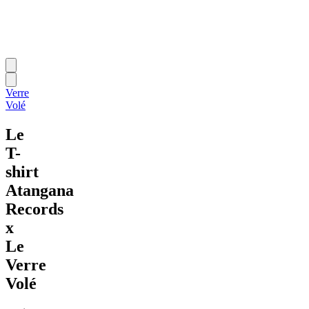
Verre
Volé
Le
T-
shirt
Atangana
Records
x
Le
Verre
Volé