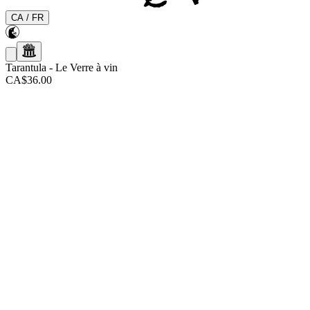
CA
/
FR
Tarantula
-
Le Verre à vin
CA$36.00