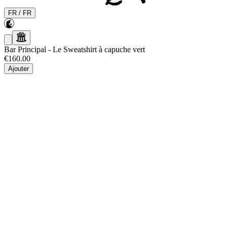
FR
/
FR
Bar Principal
-
Le Sweatshirt à capuche vert
€160.00
Ajouter