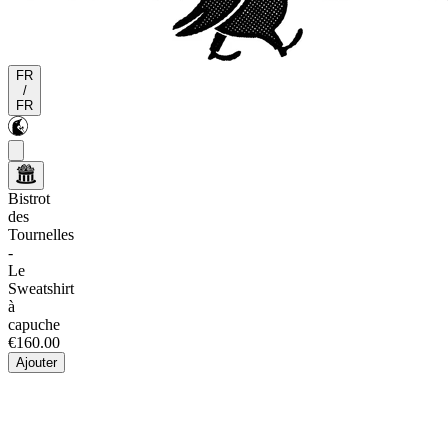
FR
/
FR
Bistrot
des
Tournelles
-
Le
Sweatshirt
à
capuche
€160.00
Ajouter