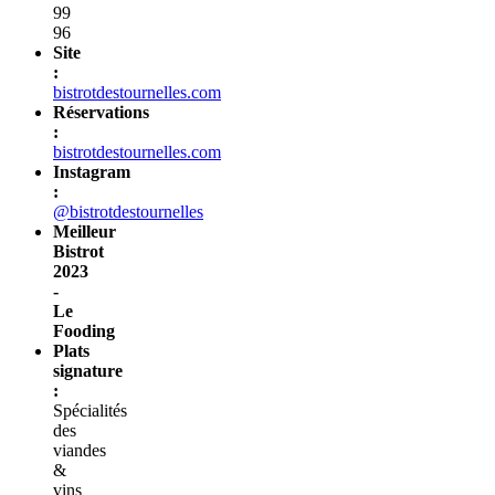
99
96
Site
:
bistrotdestournelles.com
Réservations
:
bistrotdestournelles.com
Instagram
:
@bistrotdestournelles
Meilleur
Bistrot
2023
-
Le
Fooding
Plats
signature
:
Spécialités
des
viandes
&
vins