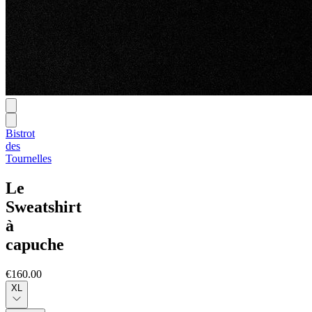
Bistrot
des
Tournelles
Le
Sweatshirt
à
capuche
€160.00
XL