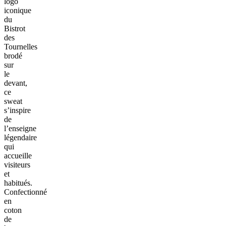
logo
iconique
du
Bistrot
des
Tournelles
brodé
sur
le
devant,
ce
sweat
s’inspire
de
l’enseigne
légendaire
qui
accueille
visiteurs
et
habitués.
Confectionné
en
coton
de