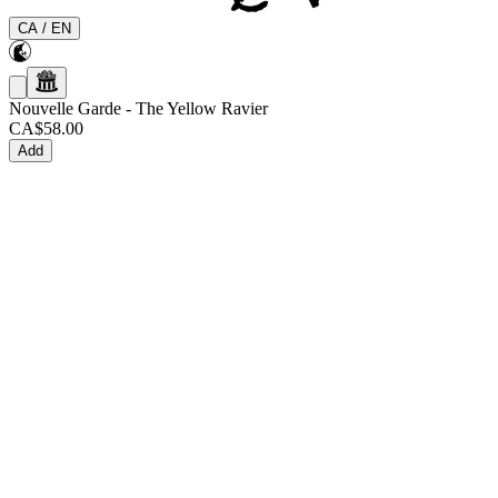
CA
/
EN
Nouvelle Garde
-
The Yellow Ravier
CA$58.00
Add