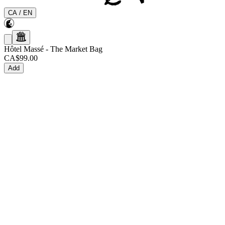
CA
/
EN
Hôtel Massé
-
The Market Bag
CA$99.00
Add