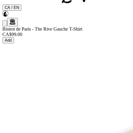
CA
/
EN
Bistrot de Paris
-
The Rive Gauche T-Shirt
CA$99.00
Add