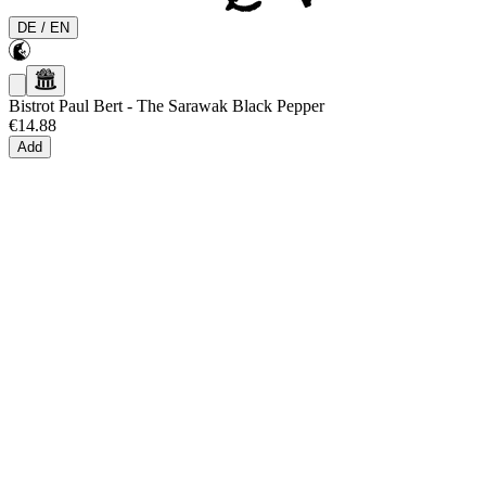
DE
/
EN
Bistrot Paul Bert
-
The Sarawak Black Pepper
€14.88
Add