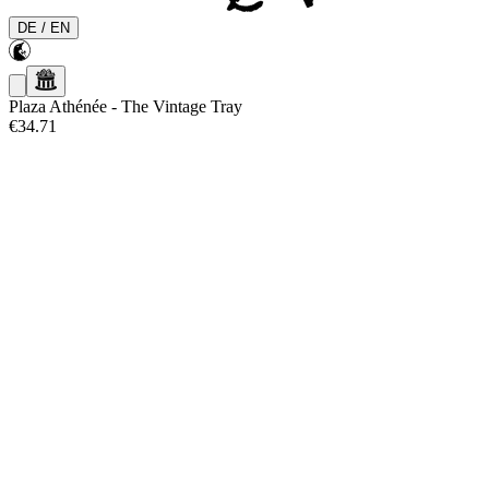
DE
/
EN
Plaza Athénée
-
The Vintage Tray
€34.71