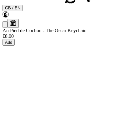
GB
/
EN
Au Pied de Cochon
-
The Oscar Keychain
£8.00
Add