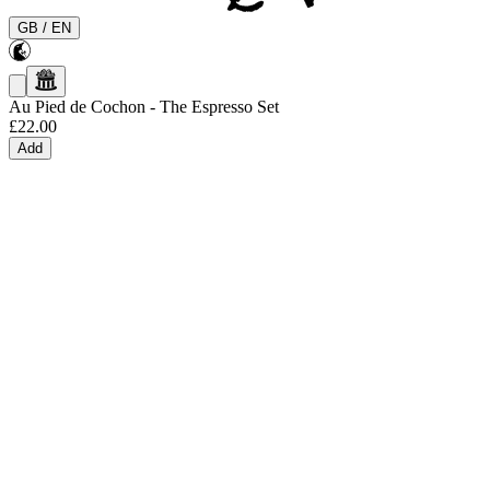
GB
/
EN
Au Pied de Cochon
-
The Espresso Set
£22.00
Add