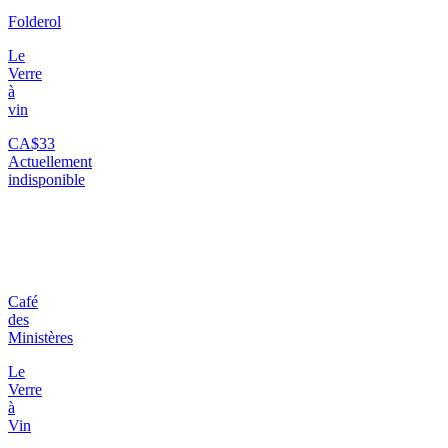
Folderol
Le
Verre
à
vin
CA$33
Actuellement
indisponible
Café
des
Ministères
Le
Verre
à
Vin