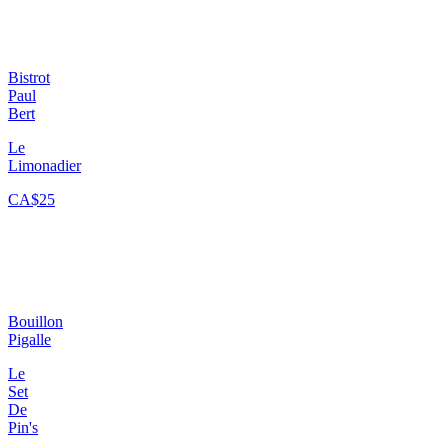
Bistrot
Paul
Bert
Le
Limonadier
CA$25
Bouillon
Pigalle
Le
Set
De
Pin's