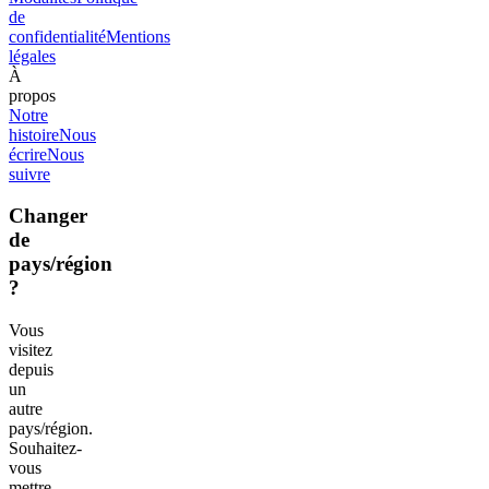
de
confidentialité
Mentions
légales
À
propos
Notre
histoire
Nous
écrire
Nous
suivre
Changer
de
pays/région
?
Vous
visitez
depuis
un
autre
pays/région.
Souhaitez-
vous
mettre