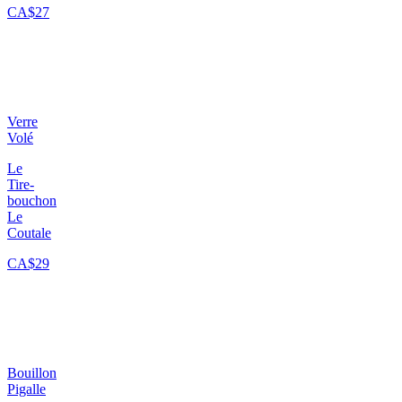
CA$27
Verre
Volé
Le
Tire-
bouchon
Le
Coutale
CA$29
Bouillon
Pigalle