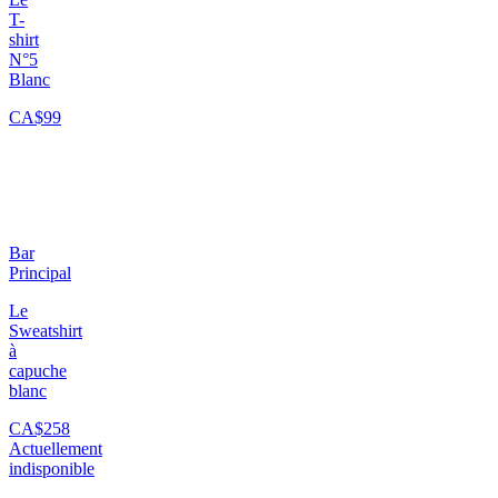
T-
shirt
N°5
Blanc
CA$99
Bar
Principal
Le
Sweatshirt
à
capuche
blanc
CA$258
Actuellement
indisponible