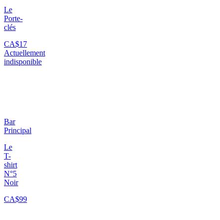
Le
Porte-
clés
CA$17
Actuellement
indisponible
Bar
Principal
Le
T-
shirt
N°5
Noir
CA$99