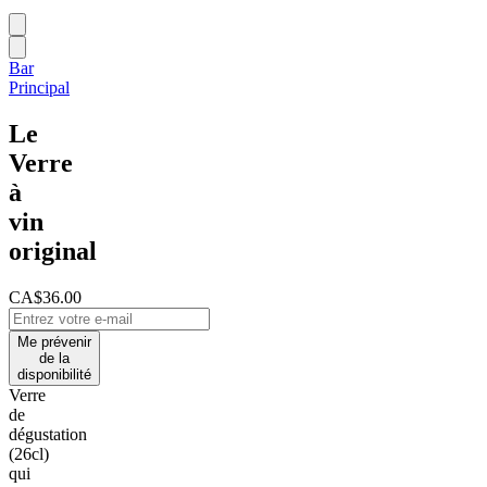
Bar
Principal
Le
Verre
à
vin
original
CA$36.00
Me prévenir
de la
disponibilité
Verre
de
dégustation
(26cl)
qui