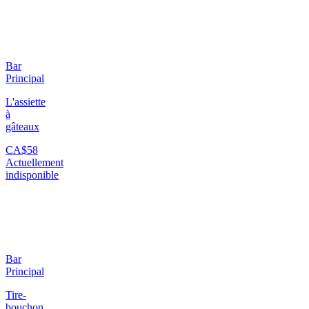
Bar
Principal
L'assiette
à
gâteaux
CA$58
Actuellement
indisponible
Bar
Principal
Tire-
bouchon