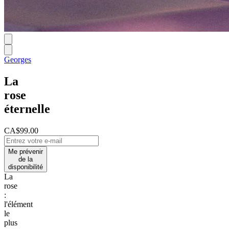
Georges
La
rose
éternelle
CA$99.00
Me prévenir
de la
disponibilité
La
rose
:
l'élément
le
plus