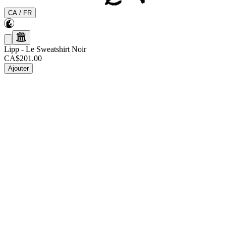
CA
/
FR
Lipp
-
Le Sweatshirt Noir
CA$201.00
Ajouter