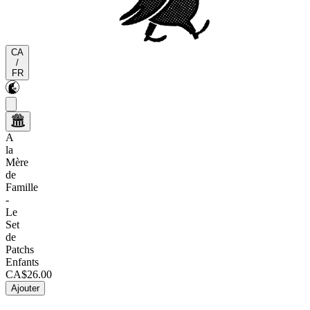
CA
/
FR
A
la
Mère
de
Famille
-
Le
Set
de
Patchs
Enfants
CA$26.00
Ajouter