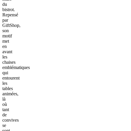
du
bistrot.
Repensé
par
GiftShop,
son
motif
met
en
avant
les
chaises
emblématiques
qui
entourent
les
tables
animées,
là
où
tant
de
convives
se
sont