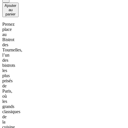
Ajouter
au
panier
Prenez
place
au
Bistrot
des
Tournelles,
l’un
des
bistrots
les
plus
prisés
de
Paris,
où
les
grands
classiques
de
la
cuisine