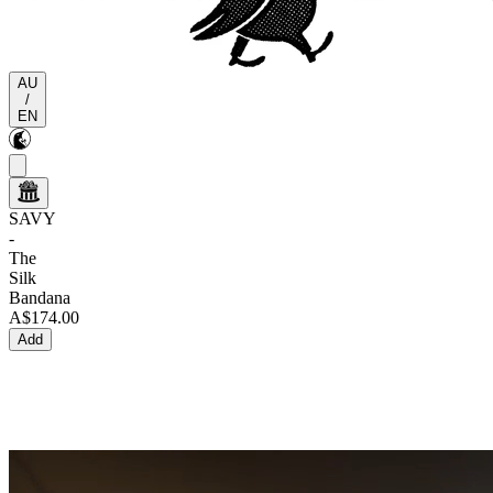
AU
/
EN
SAVY
-
The
Silk
Bandana
A$174.00
Add