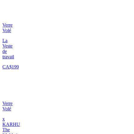
Verre
Volé
La
Veste
de
travail
CA$199
Verre
Volé
x
KARHU
The