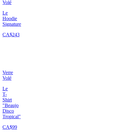
Volé
Le
Hoodie
Signature
CA$243
Verre
Volé
Le
T-
Shirt
"Beaujo
Disco
Tropical"
CA$99