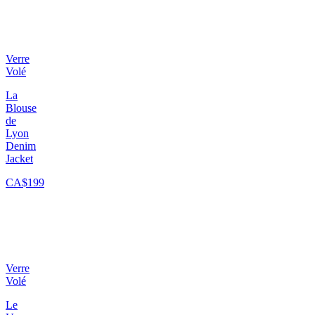
Verre
Volé
La
Blouse
de
Lyon
Denim
Jacket
CA$199
Verre
Volé
Le