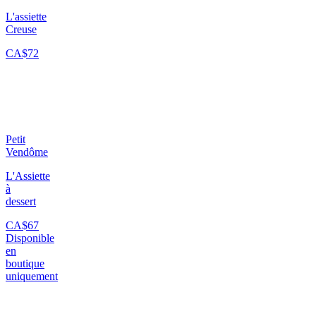
L'assiette
Creuse
CA$72
Petit
Vendôme
L'Assiette
à
dessert
CA$67
Disponible
en
boutique
uniquement