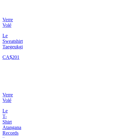
Verre
Volé
Le
Sweatshirt
Taegeukgi
CA$201
Verre
Volé
Le
T-
Shirt
Atangana
Records