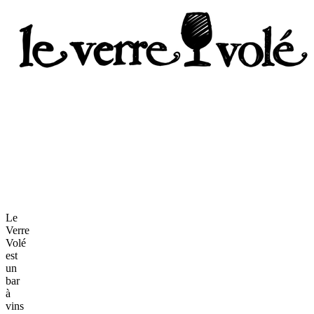
Le
Verre
Volé
est
un
bar
à
vins