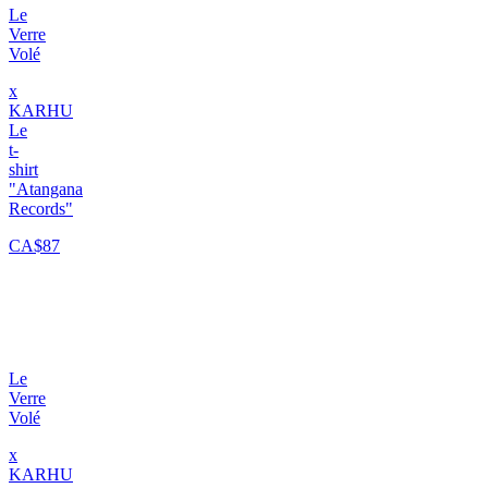
Le
Verre
Volé
x
KARHU
Le
t-
shirt
"Atangana
Records"
CA$87
Le
Verre
Volé
x
KARHU