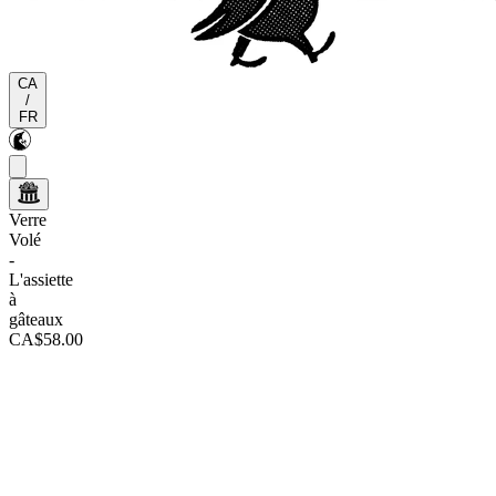
CA
/
FR
Verre
Volé
-
L'assiette
à
gâteaux
CA$58.00