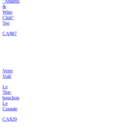
"Athletic
&
Wine
Club"
Tee
CA$87
Verre
Volé
Le
Tire-
bouchon
Le
Coutale
CA$29