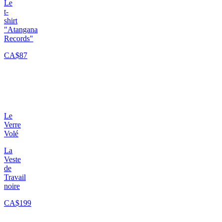
Le
t-
shirt
"Atangana
Records"
CA$87
Le
Verre
Volé
La
Veste
de
Travail
noire
CA$199