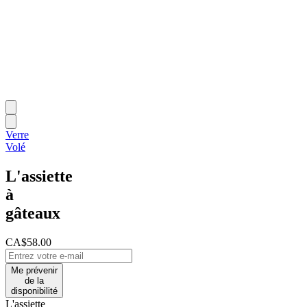
Verre
Volé
L'assiette
à
gâteaux
CA$58.00
Me prévenir
de la
disponibilité
L'assiette