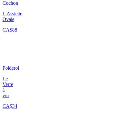
Cochon
L'Assiette
Ovale
CA$88
Folderol
Le
Verre
à
vin
CA$34