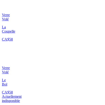
Verre
Volé
La
Coupelle
CA$58
Verre
Volé
Le
Bol
CA$58
Actuellement
indisponible