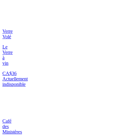
Verre
Volé
Le
Verre
à
vin
CA$36
Actuellement
indisponible
Café
des
Ministères