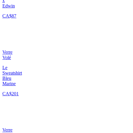
x
Edwin
CA$87
Verre
Volé
Le
Sweatshirt
Bleu
Marine
CA$201
Verre