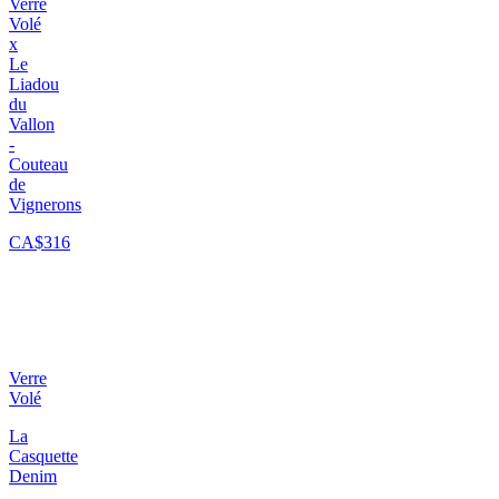
Verre
Volé
x
Le
Liadou
du
Vallon
-
Couteau
de
Vignerons
CA$316
Verre
Volé
La
Casquette
Denim