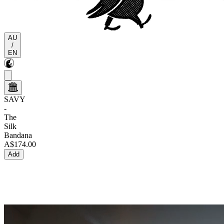
AU
/
EN
SAVY
-
The
Silk
Bandana
A$174.00
Add