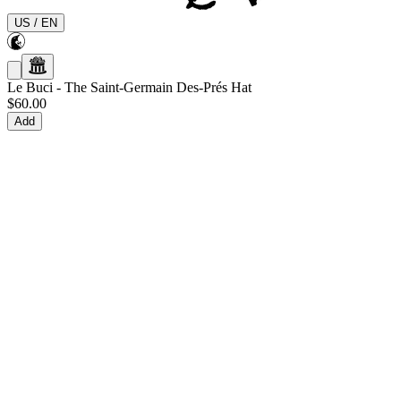
US
/
EN
Le Buci
-
The Saint-Germain Des-Prés Hat
$60.00
Add