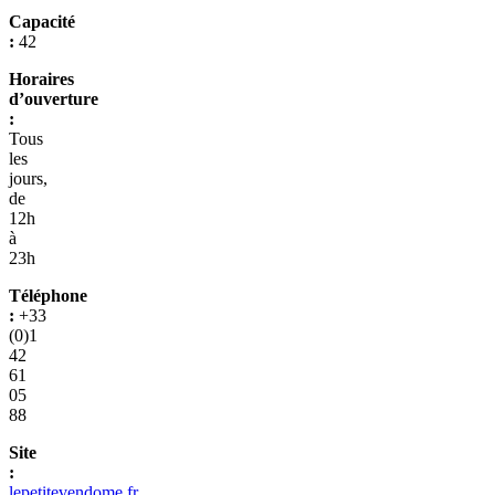
Capacité
:
42
Horaires
d’ouverture
:
Tous
les
jours,
de
12h
à
23h
Téléphone
:
+33
(0)1
42
61
05
88
Site
:
lepetitevendome.fr