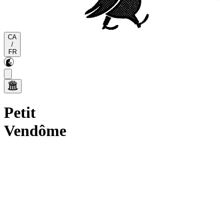
CA
/
FR
Petit
Vendôme