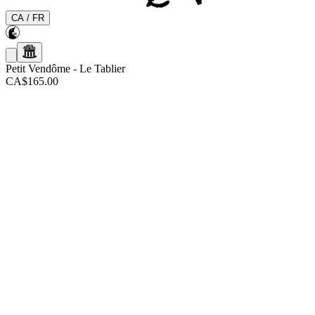
CA
/
FR
Petit Vendôme
-
Le Tablier
CA$165.00