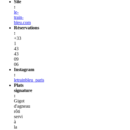
Site
:
le-
train-
bleu.com
Réservations
:
+33
1
43
43
09
06
Instagram
:
letrainbleu_paris
Plats
signature
:
Gigot
d'agneau
rôti
servi
à
la