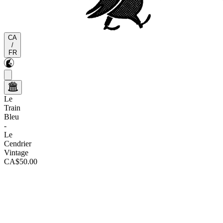
CA
/
FR
Le
Train
Bleu
-
Le
Cendrier
Vintage
CA$50.00