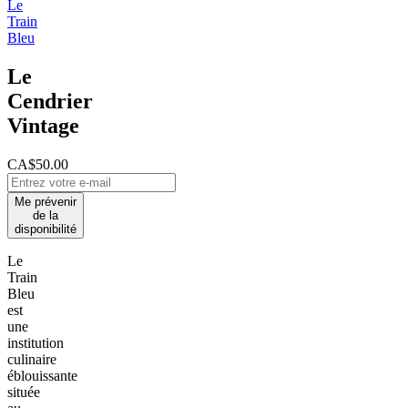
Le
Train
Bleu
Le
Cendrier
Vintage
CA$50.00
Me prévenir
de la
disponibilité
Le
Train
Bleu
est
une
institution
culinaire
éblouissante
située