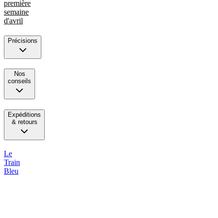
première
semaine
d'avril
Précisions
Nos
conseils
Expéditions
& retours
Le
Train
Bleu