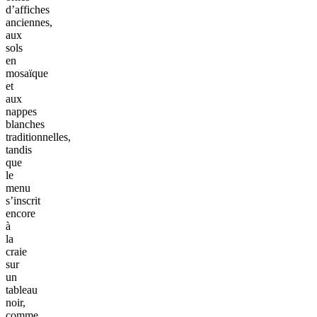
d’affiches
anciennes,
aux
sols
en
mosaïque
et
aux
nappes
blanches
traditionnelles,
tandis
que
le
menu
s’inscrit
encore
à
la
craie
sur
un
tableau
noir,
comme