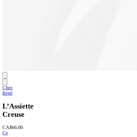
Chez
René
L’Assiette
Creuse
CA$66.00
Ce