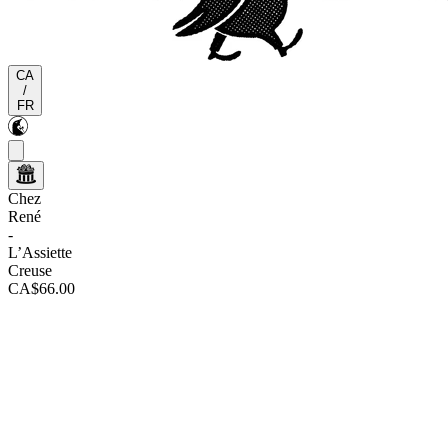
CA
/
FR
Chez
René
-
L’Assiette
Creuse
CA$66.00