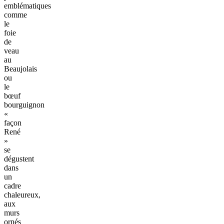
emblématiques
comme
le
foie
de
veau
au
Beaujolais
ou
le
bœuf
bourguignon
«
façon
René
»
se
dégustent
dans
un
cadre
chaleureux,
aux
murs
ornés