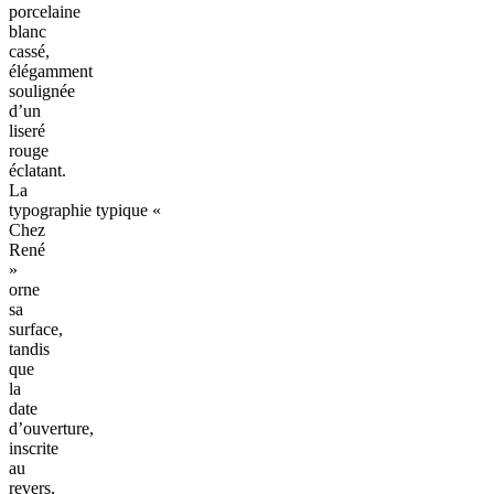
porcelaine
blanc
cassé,
élégamment
soulignée
d’un
liseré
rouge
éclatant.
La
typographie
typique
«
Chez
René
»
orne
sa
surface,
tandis
que
la
date
d’ouverture,
inscrite
au
revers,