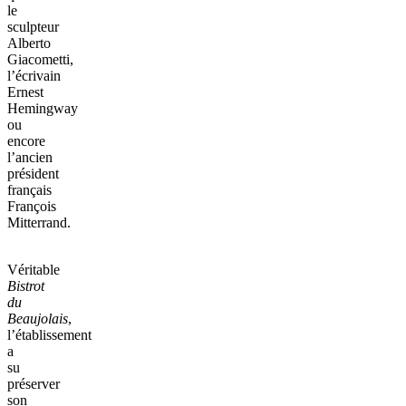
le
sculpteur
Alberto
Giacometti,
l’écrivain
Ernest
Hemingway
ou
encore
l’ancien
président
français
François
Mitterrand.
Véritable
Bistrot
du
Beaujolais
,
l’établissement
a
su
préserver
son