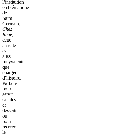
l’institution
emblématique
de
Saint-
Germain,
Chez
René
,
cette
assiette
est
aussi
polyvalente
que
chargée
d’histoire.
Parfaite
pour
servir
salades
et
desserts
ou
pour
recréer
le