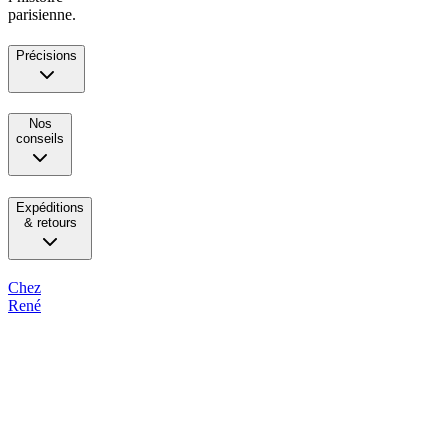
parisienne.
Précisions
Nos
conseils
Expéditions
& retours
Chez
René