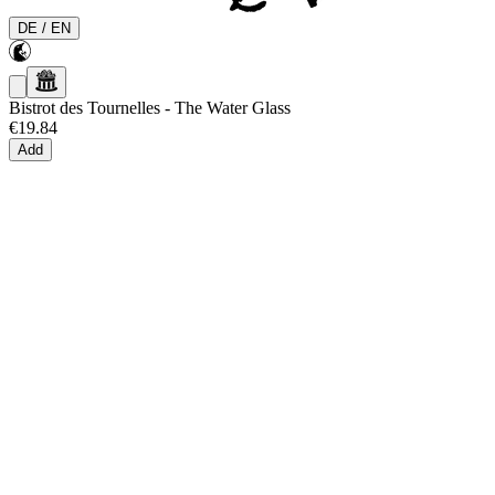
DE
/
EN
Bistrot des Tournelles
-
The Water Glass
€19.84
Add