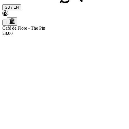
GB
/
EN
Café de Flore
-
The Pin
£8.00