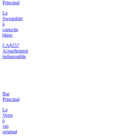
Principal
Le
Sweatshirt
à
capuche
blanc
CA$257
Actuellement
indisponible
Bar
Principal
Le
Verre
à
vin
original