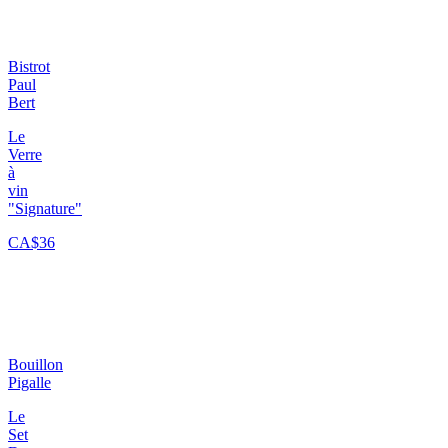
Bistrot
Paul
Bert
Le
Verre
à
vin
"Signature"
CA$36
Bouillon
Pigalle
Le
Set