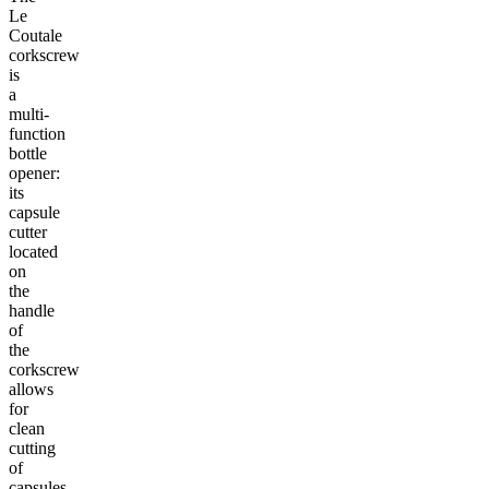
Le
Coutale
corkscrew
is
a
multi-
function
bottle
opener:
its
capsule
cutter
located
on
the
handle
of
the
corkscrew
allows
for
clean
cutting
of
capsules