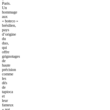
Paris.
Un
hommage
aux
« boteco »
brésilien,
pays
d’origine
du
duo,
qui
offre
grignotages
de
haute
précision
comme
les
dés
de
tapioca
et
leur
fameux
« not