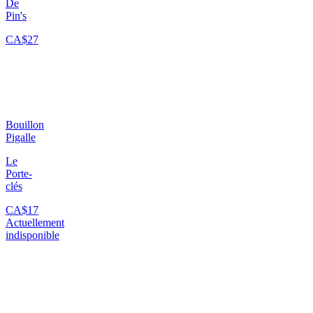
De
Pin's
CA$27
Bouillon
Pigalle
Le
Porte-
clés
CA$17
Actuellement
indisponible