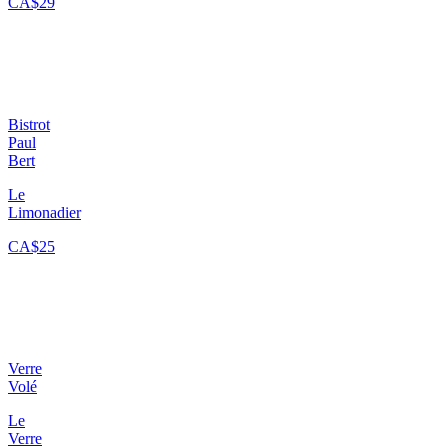
CA$29
Bistrot
Paul
Bert
Le
Limonadier
CA$25
Verre
Volé
Le
Verre