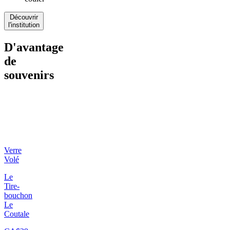
Découvrir
l'institution
D'avantage
de
souvenirs
Verre
Volé
Le
Tire-
bouchon
Le
Coutale