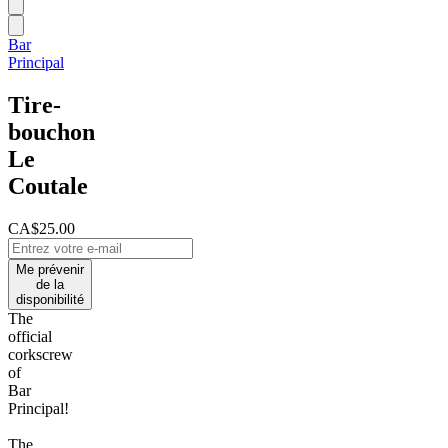
Bar
Principal
Tire-
bouchon
Le
Coutale
CA$25.00
Me prévenir
de la
disponibilité
The
official
corkscrew
of
Bar
Principal!
The