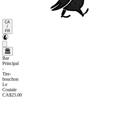
CA
/
FR
Bar
Principal
-
Tire-
bouchon
Le
Coutale
CA$25.00