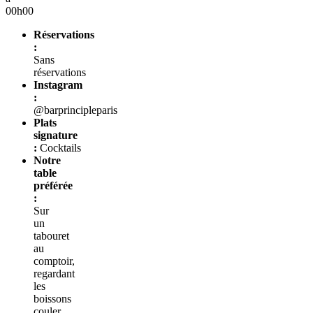
00h00
Réservations
:
Sans
réservations
Instagram
:
@barprincipleparis
Plats
signature
:
Cocktails
Notre
table
préférée
:
Sur
un
tabouret
au
comptoir,
regardant
les
boissons
couler