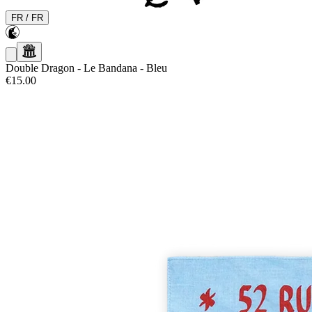
FR
/
FR
Double Dragon
-
Le Bandana - Bleu
€15.00