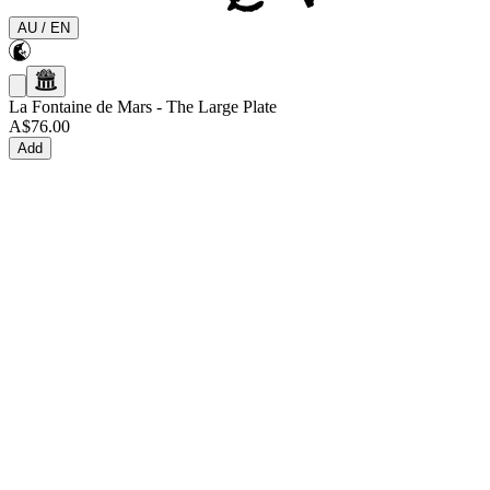
AU
/
EN
La Fontaine de Mars
-
The Large Plate
A$76.00
Add