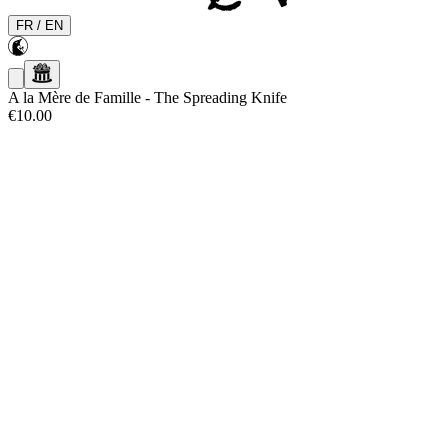
FR
/
EN
A la Mère de Famille
-
The Spreading Knife
€10.00