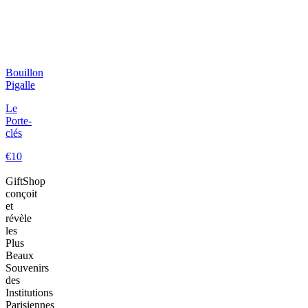
Bouillon
Pigalle
Le
Porte-
clés
€10
GiftShop
conçoit
et
révèle
les
Plus
Beaux
Souvenirs
des
Institutions
Parisiennes