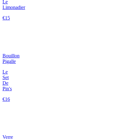
Le
Limonadier
€15
Bouillon
Pigalle
Le
Set
De
Pin's
€16
Verre