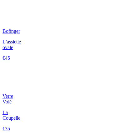
Bofinger
L’assiette
ovale
€45
Verre
Volé
La
Coupelle
€35