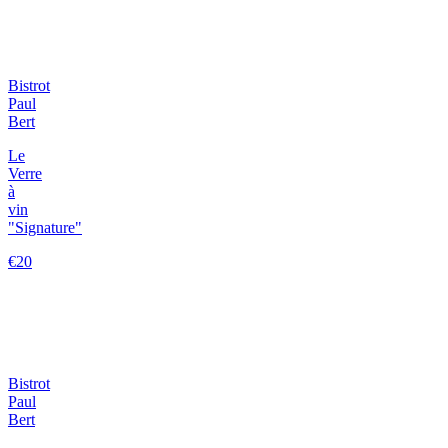
Bistrot
Paul
Bert
Le
Verre
à
vin
"Signature"
€20
Bistrot
Paul
Bert