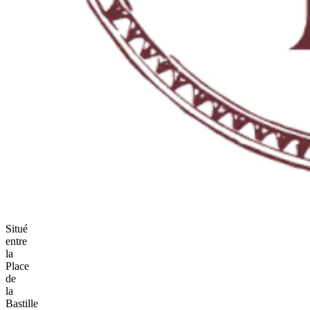
Situé
entre
la
Place
de
la
Bastille