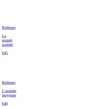
Bofinger
La
grande
assiette
€45
Bofinger
L’assiette
moyenne
€40