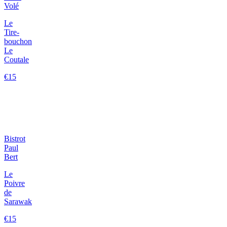
Volé
Le
Tire-
bouchon
Le
Coutale
€15
Bistrot
Paul
Bert
Le
Poivre
de
Sarawak
€15