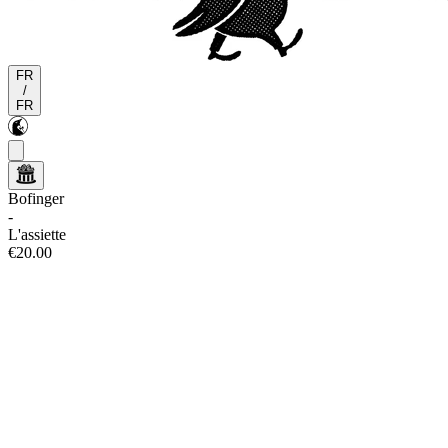
FR
/
FR
Bofinger
-
L'assiette
€20.00