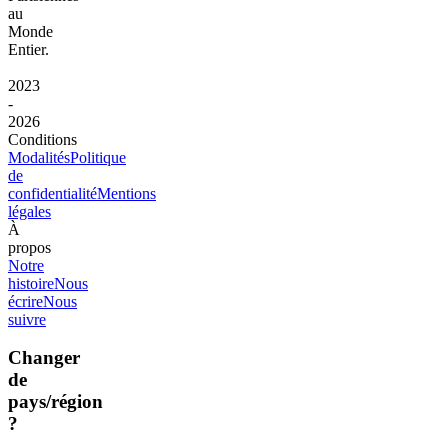
au
Monde
Entier.
2023
-
2026
Conditions
Modalités
Politique
de
confidentialité
Mentions
légales
À
propos
Notre
histoire
Nous
écrire
Nous
suivre
Changer
de
pays/région
?