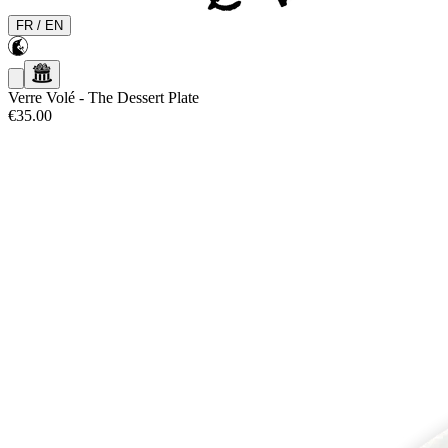
FR
/
EN
Verre Volé
-
The Dessert Plate
€35.00