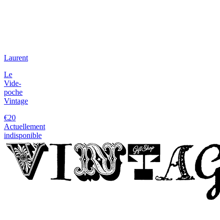
Laurent
Le
Vide-
poche
Vintage
€20
Actuellement
indisponible