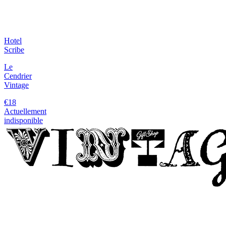
Hotel
Scribe
Le
Cendrier
Vintage
€18
Actuellement
indisponible