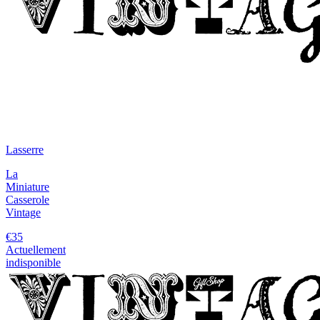
Lasserre
La
Miniature
Casserole
Vintage
€35
Actuellement
indisponible