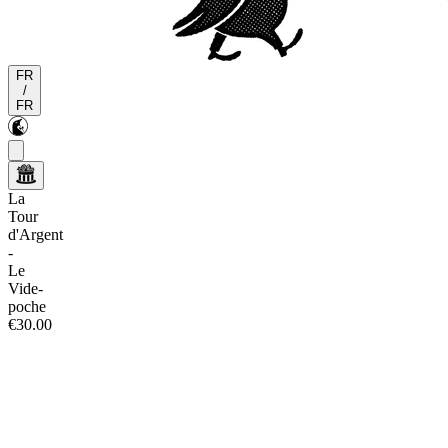
FR
/
FR
La
Tour
d'Argent
-
Le
Vide-
poche
€30.00