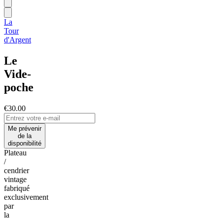
La
Tour
d'Argent
Le
Vide-
poche
€30.00
Me prévenir
de la
disponibilité
Plateau
/
cendrier
vintage
fabriqué
exclusivement
par
la