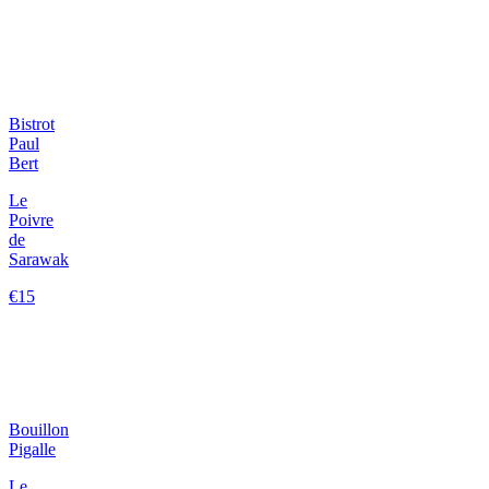
Bistrot
Paul
Bert
Le
Poivre
de
Sarawak
€15
Bouillon
Pigalle
Le