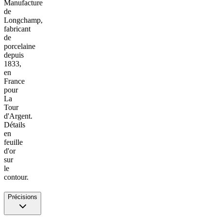
Manufacture
de
Longchamp,
fabricant
de
porcelaine
depuis
1833,
en
France
pour
La
Tour
d'Argent.
Détails
en
feuille
d'or
sur
le
contour.
Précisions