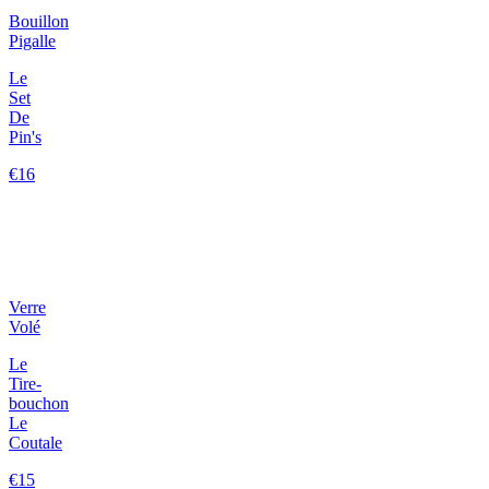
Bouillon
Pigalle
Le
Set
De
Pin's
€16
Verre
Volé
Le
Tire-
bouchon
Le
Coutale
€15