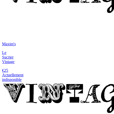
Maxim's
Le
Sucrier
Vintage
€25
Actuellement
indisponible