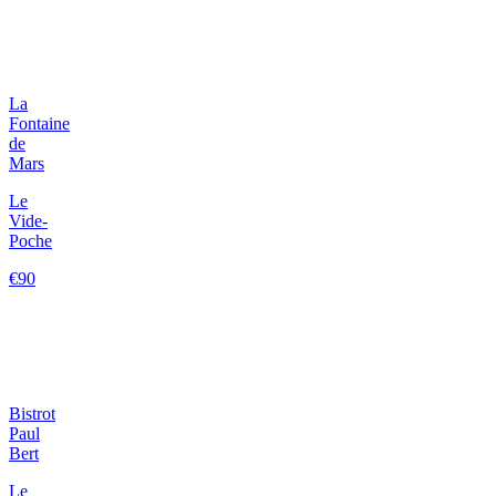
La
Fontaine
de
Mars
Le
Vide-
Poche
€90
Bistrot
Paul
Bert
Le