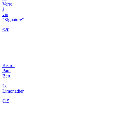
Verre
à
vin
"Signature"
€20
Bistrot
Paul
Bert
Le
Limonadier
€15