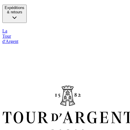
Expéditions
& retours
La
Tour
d'Argent