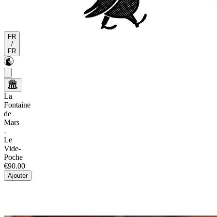
FR
/
FR
La
Fontaine
de
Mars
-
Le
Vide-
Poche
€90.00
Ajouter