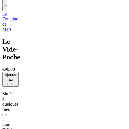
La
Fontaine
de
Mars
Le
Vide-
Poche
€90.00
Ajouter
au
panier
Située
à
quelques
rues
de
la
tour