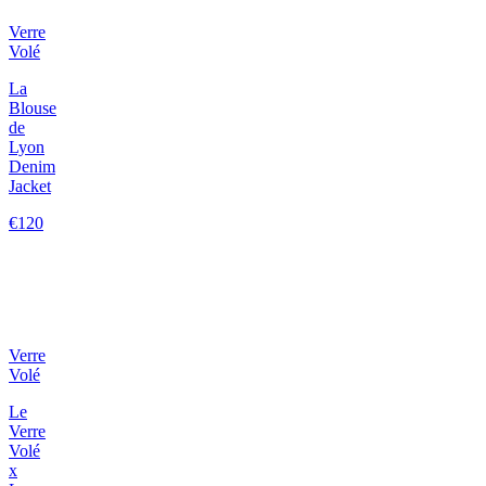
Verre
Volé
La
Blouse
de
Lyon
Denim
Jacket
€120
Verre
Volé
Le
Verre
Volé
x