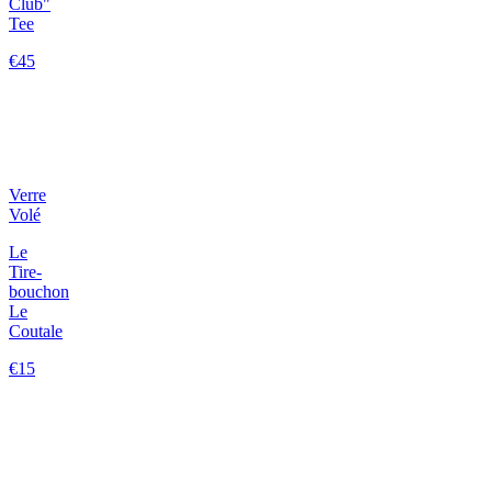
Club"
Tee
€45
Verre
Volé
Le
Tire-
bouchon
Le
Coutale
€15