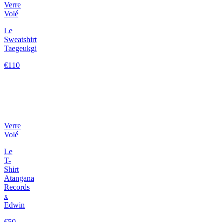
Verre
Volé
Le
Sweatshirt
Taegeukgi
€110
Verre
Volé
Le
T-
Shirt
Atangana
Records
x
Edwin
€50