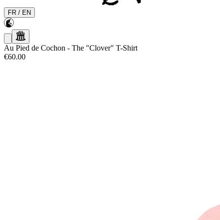
FR
/
EN
Au Pied de Cochon
-
The "Clover" T-Shirt
€60.00