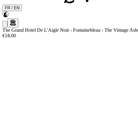
FR
/
EN
The Grand Hotel De L'Aigle Noir - Fontainebleau
-
The Vintage Ash
€18.00