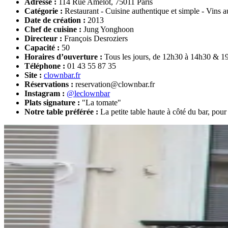
Adresse :
114 Rue Amelot, 75011 Paris
Catégorie :
Restaurant - Cuisine authentique et simple - Vins a
Date de création :
2013
Chef de cuisine :
Jung Yonghoon
Directeur :
François Desroziers
Capacité :
50
Horaires d’ouverture :
Tous les jours, de 12h30 à 14h30 & 1
Téléphone :
01 43 55 87 35
Site :
clownbar.fr
Réservations :
reservation@clownbar.fr
Instagram :
@leclownbar
Plats signature :
"La tomate"
Notre table préférée :
La petite table haute à côté du bar, pour