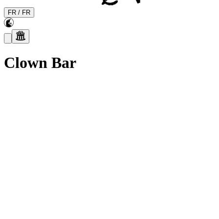
FR
/
FR
Clown Bar