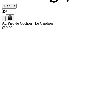
FR
/
FR
Au Pied de Cochon
-
Le Cendrier
€30.00