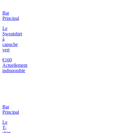
Bar
Principal
Le
Sweatshirt
à
capuche
vert
€160
Actuellement
indisponible
Bar
Principal
Le
T-
shirt