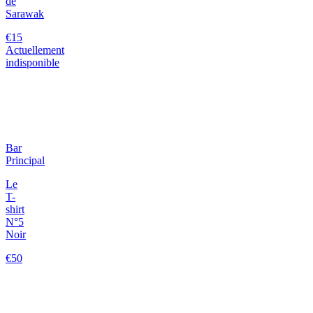
de
Sarawak
€15
Actuellement
indisponible
Bar
Principal
Le
T-
shirt
N°5
Noir
€50