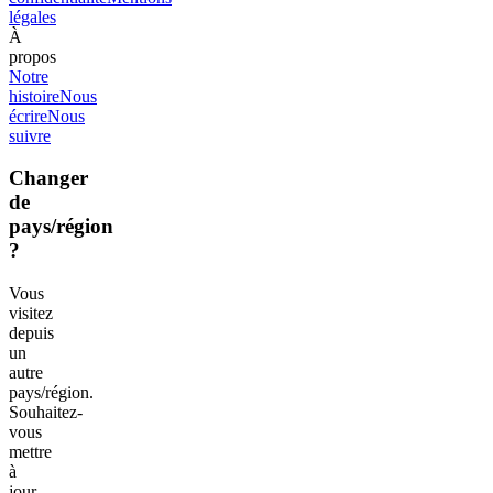
légales
À
propos
Notre
histoire
Nous
écrire
Nous
suivre
Changer
de
pays/région
?
Vous
visitez
depuis
un
autre
pays/région.
Souhaitez-
vous
mettre
à
jour