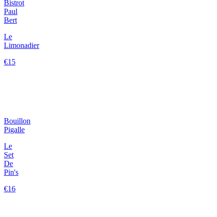
Bistrot
Paul
Bert
Le
Limonadier
€15
Bouillon
Pigalle
Le
Set
De
Pin's
€16