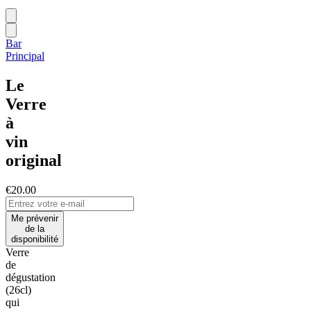
Bar
Principal
Le
Verre
à
vin
original
€20.00
Me prévenir
de la
disponibilité
Verre
de
dégustation
(26cl)
qui