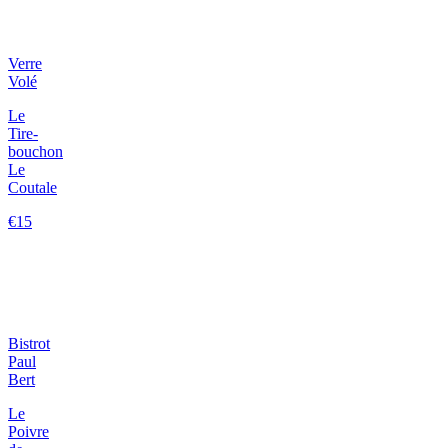
Verre
Volé
Le
Tire-
bouchon
Le
Coutale
€15
Bistrot
Paul
Bert
Le
Poivre