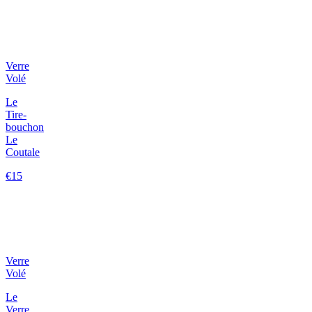
Verre
Volé
Le
Tire-
bouchon
Le
Coutale
€15
Verre
Volé
Le
Verre