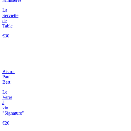
Ministères
La
Serviette
de
Table
€30
Bistrot
Paul
Bert
Le
Verre
à
vin
"Signature"
€20