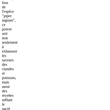
Issu
de
l'espèce
"piper
nigrum",
ce
poivre
sert
non
seulement
à
exhausser
les
saveurs
des
viandes
et
poissons,
mais
aussi
des
recettes
mêlant
le
sucré