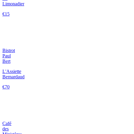
Limonadier
€15
Bistrot
Paul
Bert
L'Assiette
Bernardaud
€70
Café
des