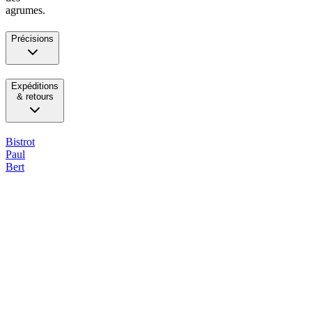
agrumes.
Précisions
Expéditions
& retours
Bistrot
Paul
Bert