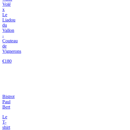
Volé
x
Le
Liadou
du
Vallon
-
Couteau
de
Vignerons
€180
Bistrot
Paul
Bert
Le
T-
shirt