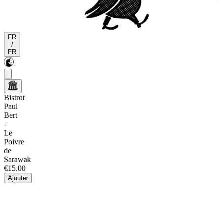
FR
/
FR
Bistrot
Paul
Bert
-
Le
Poivre
de
Sarawak
€15.00
Ajouter