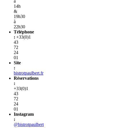
à
14h
&
19h30
à
22h30
Téléphone
:
+33(0)1
43
72
24
01
Site
:
bistrotpaulbert.fr
Réservations
:
+33(0)1
43
72
24
01
Instagram
:
@bistrotpaulbert